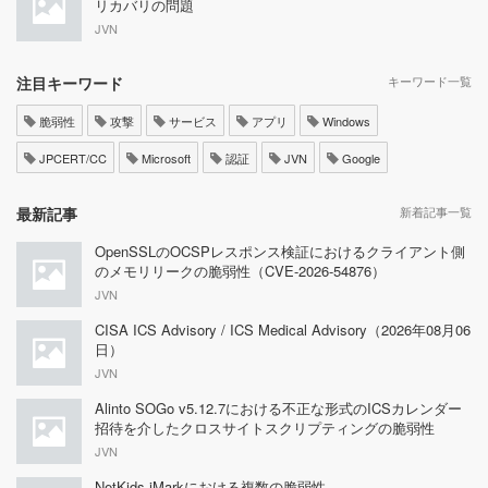
リカバリの問題
JVN
注目キーワード
キーワード一覧
脆弱性
攻撃
サービス
アプリ
Windows
JPCERT/CC
Microsoft
認証
JVN
Google
最新記事
新着記事一覧
OpenSSLのOCSPレスポンス検証におけるクライアント側
のメモリリークの脆弱性（CVE-2026-54876）
JVN
CISA ICS Advisory / ICS Medical Advisory（2026年08月06
日）
JVN
Alinto SOGo v5.12.7における不正な形式のICSカレンダー
招待を介したクロスサイトスクリプティングの脆弱性
JVN
NetKids iMarkにおける複数の脆弱性