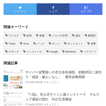
B !
ツイート
シェア
はてブ
0
関連キーワード
ウイルス
監視
脅威
トロイの木馬
認証
脆弱性
Trojan
Virus
パッチ
ボット
ボットネット
攻撃
ロギング
インストール
Google
Windows
パスワード
関連記事
サイバー攻撃疑いの市立奈良病院、初動対応に成功
で「感染・漏えいなし」 通常診療再開
ITmedia NEWS セキュリティ
「7-Zip」非公式サイトに偽インストーラ マルウ
ェア感染の恐れ IIJが注意喚起
ITmedia NEWS セキュリティ