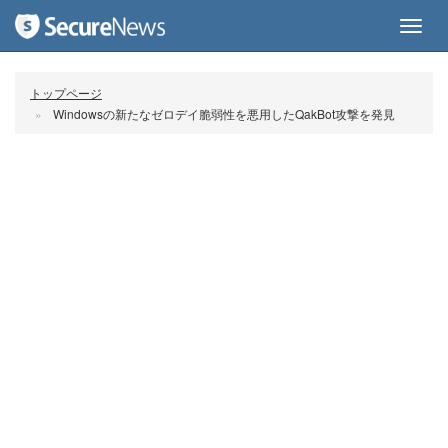
Toggl
navig
トップページ
Windowsの新たなゼロデイ脆弱性を悪用したQakBot攻撃を発見