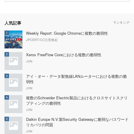
人気記事
ランキング
Weekly Report: Google Chromeに複数の脆弱性
1
JPCERT/CC注意喚起
Xerox FreeFlow Coreにおける複数の脆弱性
2
JVN
アイ・オー・データ製無線LANルーターにおける複数の脆
3
弱性
JVN
複数のSchneider Electric製品におけるクロスサイトスクリ
4
プティングの脆弱性
JVN
Daikin Europe N.V.製Security Gatewayに脆弱なパスワード
5
リカバリの問題
JVN