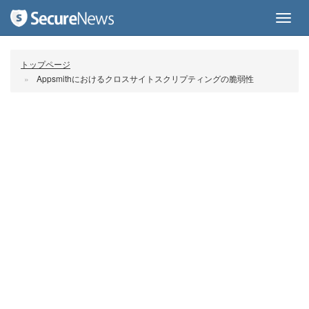
Toggl
navig
トップページ
Appsmithにおけるクロスサイトスクリプティングの脆弱性