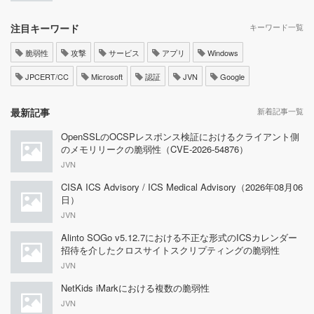
注目キーワード
キーワード一覧
脆弱性
攻撃
サービス
アプリ
Windows
JPCERT/CC
Microsoft
認証
JVN
Google
最新記事
新着記事一覧
OpenSSLのOCSPレスポンス検証におけるクライアント側
のメモリリークの脆弱性（CVE-2026-54876）
JVN
CISA ICS Advisory / ICS Medical Advisory（2026年08月06
日）
JVN
Alinto SOGo v5.12.7における不正な形式のICSカレンダー
招待を介したクロスサイトスクリプティングの脆弱性
JVN
NetKids iMarkにおける複数の脆弱性
JVN