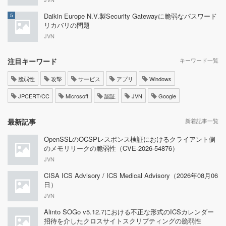
Daikin Europe N.V.製Security Gatewayに脆弱なパスワード
5
リカバリの問題
JVN
注目キーワード
キーワード一覧
脆弱性
攻撃
サービス
アプリ
Windows
JPCERT/CC
Microsoft
認証
JVN
Google
最新記事
新着記事一覧
OpenSSLのOCSPレスポンス検証におけるクライアント側
のメモリリークの脆弱性（CVE-2026-54876）
JVN
CISA ICS Advisory / ICS Medical Advisory（2026年08月06
日）
JVN
Alinto SOGo v5.12.7における不正な形式のICSカレンダー
招待を介したクロスサイトスクリプティングの脆弱性