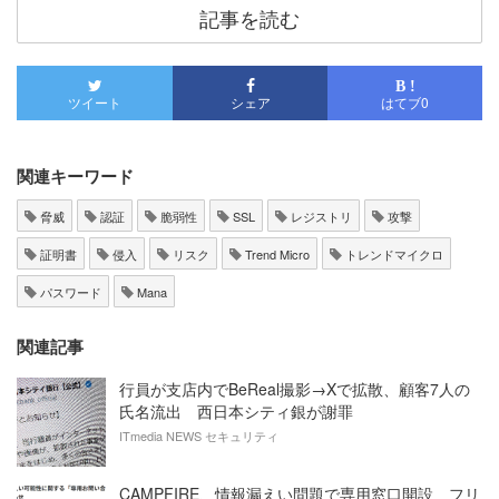
記事を読む
B !
ツイート
シェア
はてブ
0
関連キーワード
脅威
認証
脆弱性
SSL
レジストリ
攻撃
証明書
侵入
リスク
Trend Micro
トレンドマイクロ
パスワード
Mana
関連記事
行員が支店内でBeReal撮影→Xで拡散、顧客7人の
氏名流出 西日本シティ銀が謝罪
ITmedia NEWS セキュリティ
CAMPFIRE、情報漏えい問題で専用窓口開設 フリ