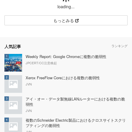
loading...
もっとみる
人気記事
ランキング
Weekly Report: Google Chromeに複数の脆弱性
1
JPCERT/CC注意喚起
Xerox FreeFlow Coreにおける複数の脆弱性
2
JVN
アイ・オー・データ製無線LANルーターにおける複数の脆
3
弱性
JVN
複数のSchneider Electric製品におけるクロスサイトスクリ
4
プティングの脆弱性
JVN