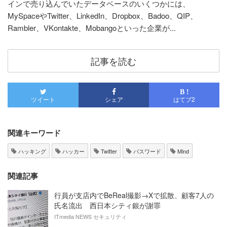
インで売り込んでいたデータベースのいくつかには、
MySpaceやTwitter、LinkedIn、Dropbox、Badoo、QIP、
Rambler、VKontakte、Mobangoといった企業が...
記事を読む
B !
ツイート
シェア
はてブ
2
関連キーワード
ハッキング
ハッカー
Twitter
パスワード
Mind
関連記事
行員が支店内でBeReal撮影→Xで拡散、顧客7人の
氏名流出 西日本シティ銀が謝罪
ITmedia NEWS セキュリティ