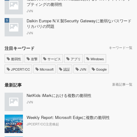
プティングの脆弱性
JVN
Daikin Europe N.V.製Security Gatewayに脆弱なパスワード
5
リカバリの問題
JVN
注目キーワード
キーワード一覧
脆弱性
攻撃
サービス
アプリ
Windows
JPCERT/CC
Microsoft
認証
JVN
Google
最新記事
新着記事一覧
NetKids iMarkにおける複数の脆弱性
JVN
Weekly Report: Microsoft Edgeに複数の脆弱性
JPCERT/CC注意喚起