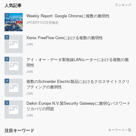
人気記事
ランキング
Weekly Report: Google Chromeに複数の脆弱性
1
JPCERT/CC注意喚起
Xerox FreeFlow Coreにおける複数の脆弱性
2
JVN
アイ・オー・データ製無線LANルーターにおける複数の脆
3
弱性
JVN
複数のSchneider Electric製品におけるクロスサイトスクリ
4
プティングの脆弱性
JVN
Daikin Europe N.V.製Security Gatewayに脆弱なパスワード
5
リカバリの問題
JVN
注目キーワード
キーワード一覧