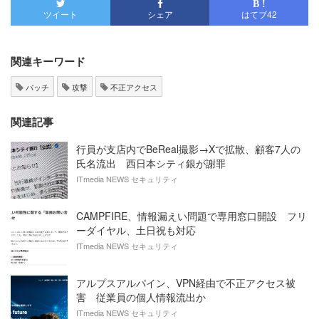
B !
ツイート
シェア
はてブ
42
関連キーワード
パッチ
攻撃
不正アクセス
関連記事
行員が支店内でBeReal撮影→Xで拡散、顧客7人の
氏名流出 西日本シティ銀が謝罪
ITmedia NEWS セキュリティ
CAMPFIRE、情報漏えい問題で専用窓口開設 フリ
ーダイヤル、土日祝も対応
ITmedia NEWS セキュリティ
アルプスアルパイン、VPN経由で不正アクセス被
害 従業員の個人情報流出か
ITmedia NEWS セキュリティ