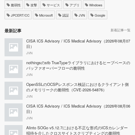
脆弱性
攻撃
サービス
アプリ
Windows
JPCERT/CC
Microsoft
認証
JVN
Google
最新記事
新着記事一覧
CISA ICS Advisory / ICS Medical Advisory（2026年08月07
日）
JVN
nothingsのstb TrueTypeライブラリにおけるヒープベースの
バッファオーバーフローの脆弱性
JVN
OpenSSLのOCSPレスポンス検証におけるクライアント側
のメモリリークの脆弱性（CVE-2026-54876）
JVN
CISA ICS Advisory / ICS Medical Advisory（2026年08月06
日）
JVN
Alinto SOGo v5.12.7における不正な形式のICSカレンダー
招待を介したクロスサイトスクリプティングの脆弱性