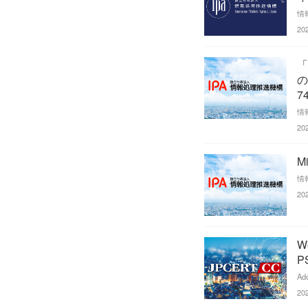
情
20
「
の
7
情
20
M
情
20
W
P
Ad
20