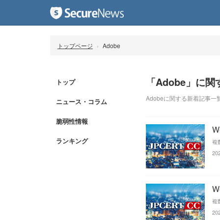
トップページ
Adobe
「Adobe」に
トップ
Adobeに関する新着記事一
ニュース・コラム
脆弱性情報
W
ランキング
複
20
W
複
20