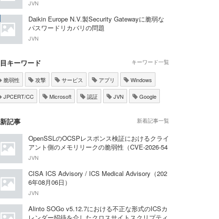
JVN
Daikin Europe N.V.製Security Gatewayに脆弱な
パスワードリカバリの問題
JVN
目キーワード
キーワード一覧
脆弱性
攻撃
サービス
アプリ
Windows
JPCERT/CC
Microsoft
認証
JVN
Google
新記事
新着記事一覧
OpenSSLのOCSPレスポンス検証におけるクライ
アント側のメモリリークの脆弱性（CVE-2026-54
876）
JVN
CISA ICS Advisory / ICS Medical Advisory（202
6年08月06日）
JVN
Alinto SOGo v5.12.7における不正な形式のICSカ
レンダー招待を介したクロスサイトスクリプティ