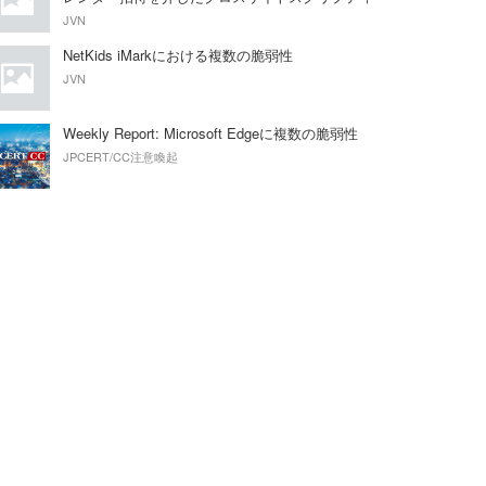
ングの脆弱性
JVN
NetKids iMarkにおける複数の脆弱性
JVN
Weekly Report: Microsoft Edgeに複数の脆弱性
JPCERT/CC注意喚起