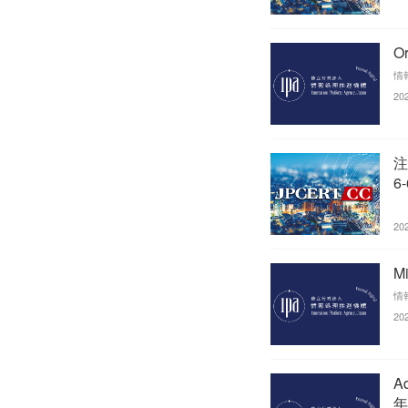
O
情
20
注
6
20
M
情
20
A
年