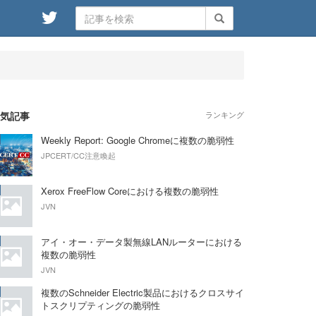
気記事
ランキング
Weekly Report: Google Chromeに複数の脆弱性
JPCERT/CC注意喚起
Xerox FreeFlow Coreにおける複数の脆弱性
JVN
アイ・オー・データ製無線LANルーターにおける
複数の脆弱性
JVN
複数のSchneider Electric製品におけるクロスサイ
トスクリプティングの脆弱性