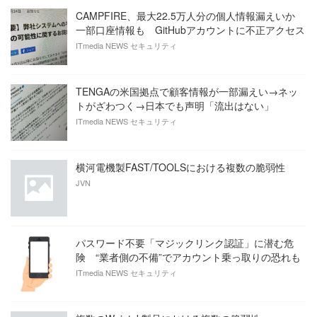
CAMPFIRE、最大22.5万人分の個人情報漏えいか
一部口座情報も GitHubアカウントに不正アクセス
ITmedia NEWS セキュリティ
TENGAの米国拠点で顧客情報が一部漏えい→ネッ
トがざわつく→日本でも声明「流出はない」
ITmedia NEWS セキュリティ
横河電機製FAST/TOOLSにおける複数の脆弱性
JVN
パスワード不要「マジックリンク認証」に潜む危
険 “業者側の不備”でアカウント乗っ取りの恐れも
ITmedia NEWS セキュリティ