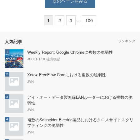
次のページをみる
1
2
3
…
100
人気記事
ランキング
Weekly Report: Google Chromeに複数の脆弱性
1
JPCERT/CC注意喚起
Xerox FreeFlow Coreにおける複数の脆弱性
2
JVN
アイ・オー・データ製無線LANルーターにおける複数の脆
3
弱性
JVN
複数のSchneider Electric製品におけるクロスサイトスクリ
4
プティングの脆弱性
JVN