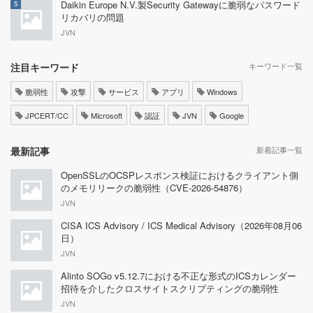
Daikin Europe N.V.製Security Gatewayに脆弱なパスワード
5
リカバリの問題
JVN
注目キーワード
キーワード一覧
脆弱性
攻撃
サービス
アプリ
Windows
JPCERT/CC
Microsoft
認証
JVN
Google
最新記事
新着記事一覧
OpenSSLのOCSPレスポンス検証におけるクライアント側
のメモリリークの脆弱性（CVE-2026-54876）
JVN
CISA ICS Advisory / ICS Medical Advisory（2026年08月06
日）
JVN
Alinto SOGo v5.12.7における不正な形式のICSカレンダー
招待を介したクロスサイトスクリプティングの脆弱性
JVN