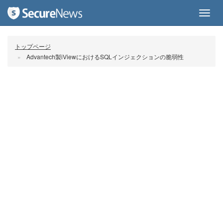
Toggl
navig
トップページ
Advantech製iViewにおけるSQLインジェクションの脆弱性