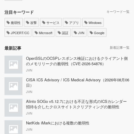
注目キーワード
キーワード一覧
脆弱性
攻撃
サービス
アプリ
Windows
JPCERT/CC
Microsoft
認証
JVN
Google
最新記事
新着記事一覧
OpenSSLのOCSPレスポンス検証におけるクライアント側
のメモリリークの脆弱性（CVE-2026-54876）
JVN
CISA ICS Advisory / ICS Medical Advisory（2026年08月06
日）
JVN
Alinto SOGo v5.12.7における不正な形式のICSカレンダー
招待を介したクロスサイトスクリプティングの脆弱性
JVN
NetKids iMarkにおける複数の脆弱性
JVN