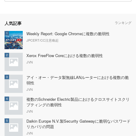
人気記事
ランキング
Weekly Report: Google Chromeに複数の脆弱性
1
JPCERT/CC注意喚起
Xerox FreeFlow Coreにおける複数の脆弱性
2
JVN
アイ・オー・データ製無線LANルーターにおける複数の脆
3
弱性
JVN
複数のSchneider Electric製品におけるクロスサイトスクリ
4
プティングの脆弱性
JVN
Daikin Europe N.V.製Security Gatewayに脆弱なパスワード
5
リカバリの問題
JVN