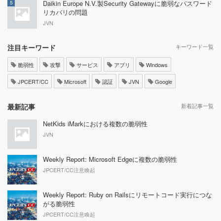
Daikin Europe N.V.製Security Gatewayに脆弱なパスワード
5
リカバリの問題
JVN
注目キーワード
キーワード一覧
脆弱性
攻撃
サービス
アプリ
Windows
JPCERT/CC
Microsoft
認証
JVN
Google
最新記事
新着記事一覧
NetKids iMarkにおける複数の脆弱性
JVN
Weekly Report: Microsoft Edgeに複数の脆弱性
JPCERT/CC注意喚起
Weekly Report: Ruby on Railsにリモートコード実行につな
がる脆弱性
JPCERT/CC注意喚起