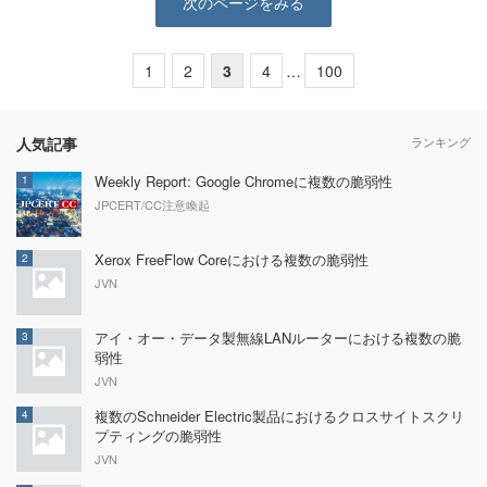
次のページをみる
1
2
3
4
…
100
人気記事
ランキング
Weekly Report: Google Chromeに複数の脆弱性
1
JPCERT/CC注意喚起
Xerox FreeFlow Coreにおける複数の脆弱性
2
JVN
アイ・オー・データ製無線LANルーターにおける複数の脆
3
弱性
JVN
複数のSchneider Electric製品におけるクロスサイトスクリ
4
プティングの脆弱性
JVN