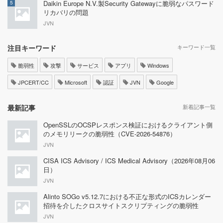
Daikin Europe N.V.製Security Gatewayに脆弱なパスワード
5
リカバリの問題
JVN
注目キーワード
キーワード一覧
脆弱性
攻撃
サービス
アプリ
Windows
JPCERT/CC
Microsoft
認証
JVN
Google
最新記事
新着記事一覧
OpenSSLのOCSPレスポンス検証におけるクライアント側
のメモリリークの脆弱性（CVE-2026-54876）
JVN
CISA ICS Advisory / ICS Medical Advisory（2026年08月06
日）
JVN
Alinto SOGo v5.12.7における不正な形式のICSカレンダー
招待を介したクロスサイトスクリプティングの脆弱性
JVN