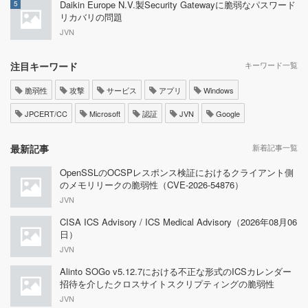
Daikin Europe N.V.製Security Gatewayに脆弱なパスワード
5
リカバリの問題
JVN
注目キーワード
キーワード一覧
脆弱性
攻撃
サービス
アプリ
Windows
JPCERT/CC
Microsoft
認証
JVN
Google
最新記事
新着記事一覧
OpenSSLのOCSPレスポンス検証におけるクライアント側
のメモリリークの脆弱性（CVE-2026-54876）
JVN
CISA ICS Advisory / ICS Medical Advisory（2026年08月06
日）
JVN
Alinto SOGo v5.12.7における不正な形式のICSカレンダー
招待を介したクロスサイトスクリプティングの脆弱性
JVN