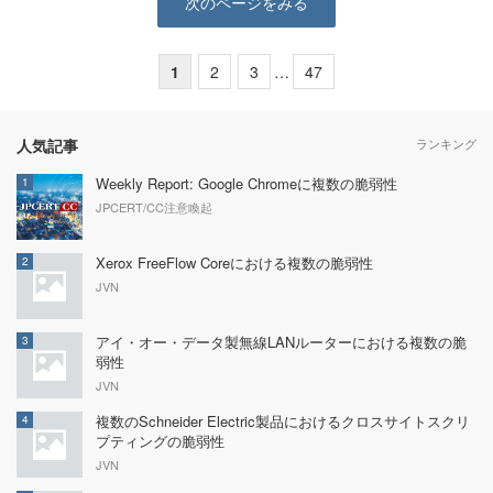
次のページをみる
1
2
3
…
47
人気記事
ランキング
Weekly Report: Google Chromeに複数の脆弱性
1
JPCERT/CC注意喚起
Xerox FreeFlow Coreにおける複数の脆弱性
2
JVN
アイ・オー・データ製無線LANルーターにおける複数の脆
3
弱性
JVN
複数のSchneider Electric製品におけるクロスサイトスクリ
4
プティングの脆弱性
JVN