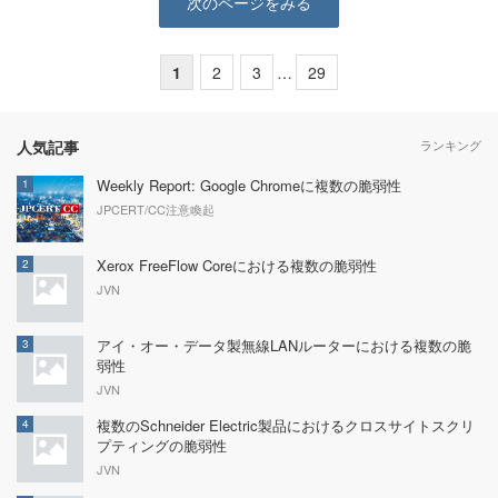
次のページをみる
1
2
3
…
29
人気記事
ランキング
Weekly Report: Google Chromeに複数の脆弱性
1
JPCERT/CC注意喚起
Xerox FreeFlow Coreにおける複数の脆弱性
2
JVN
アイ・オー・データ製無線LANルーターにおける複数の脆
3
弱性
JVN
複数のSchneider Electric製品におけるクロスサイトスクリ
4
プティングの脆弱性
JVN