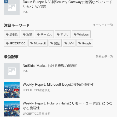
Daikin Europe N.V.製Security Gatewayに脆弱なパスワード
5
リカバリの問題
JVN
注目キーワード
キーワード一覧
脆弱性
攻撃
サービス
アプリ
Windows
JPCERT/CC
Microsoft
認証
JVN
Google
最新記事
新着記事一覧
NetKids iMarkにおける複数の脆弱性
JVN
Weekly Report: Microsoft Edgeに複数の脆弱性
JPCERT/CC注意喚起
Weekly Report: Ruby on Railsにリモートコード実行につな
がる脆弱性
JPCERT/CC注意喚起