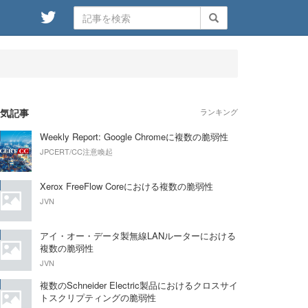
気記事
ランキング
Weekly Report: Google Chromeに複数の脆弱性
JPCERT/CC注意喚起
Xerox FreeFlow Coreにおける複数の脆弱性
JVN
アイ・オー・データ製無線LANルーターにおける
複数の脆弱性
JVN
複数のSchneider Electric製品におけるクロスサイ
トスクリプティングの脆弱性