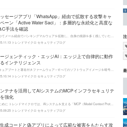
5
ッセージアプリ「WhatsApp」経由で拡散する攻撃キャ
ペーン「Active Water Saci」：多層的な永続化と高度な
&C手法を確認
かつてメール経由でバンキングマルウェアを拡散し、自身の痕跡を多く残していた攻撃者は、残す痕跡を少なくするために、乗っ取ったWhatsApp Webのセッションからマルウェアを拡散す
注
25.11.13
トレンドマイクロ セキュリティブログ
ージェンティック・エッジAI：エッジ上で自律的に動作
るインテリジェンス
セキュアブートと署名付きファームウェア – すべてのソフトウェアイメージを暗号的に検証し、マルウェアの挿入、ファームウェアのロールバック、不正なモデル置き換えを防止します。 ハード
最
25.10.14
トレンドマイクロ セキュリティブログ
ンテナを活用してAIシステムのMCPインフラセキュリテ
を強化
はじめに トレンドマイクロでは、AIシステムを支える「MCP（Model Context Protocol）」のセキュリティ強化に向けた取り組みを続けています。今回は、MCPサーバ
25.09.25
トレンドマイクロ セキュリティブログ
I生成コードと偽アプリによって広範な被害をもたらす攻