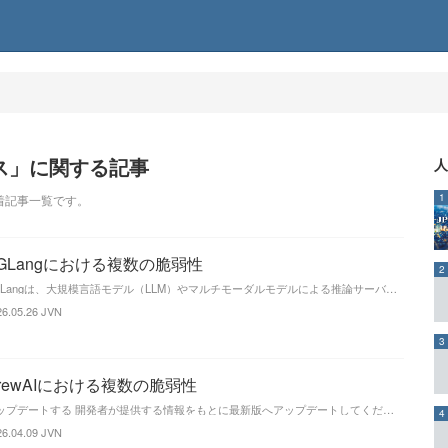
ス」に関する記事
人
1
着記事一覧です。
GLangにおける複数の脆弱性
2
SGLangは、大規模言語モデル（LLM）やマルチモーダルモデルによる推論サーバを構築するためのフレームワークです。SGLangには以下の複数の脆弱性が存在します。 細工された
26.05.26
JVN
3
rewAIにおける複数の脆弱性
アップデートする 開発者が提供する情報をもとに最新版へアップデートしてください。CVE-2026-2275とCVE-2026-2287については、CrewAI 1.11.0で修正
4
26.04.09
JVN