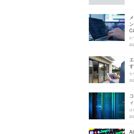
メ
ン
C
20
エ
す
20
コ
ィ
20
A