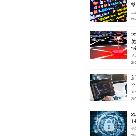
撃
20
2
脆
弱
20
新
ッ
20
2
1
20