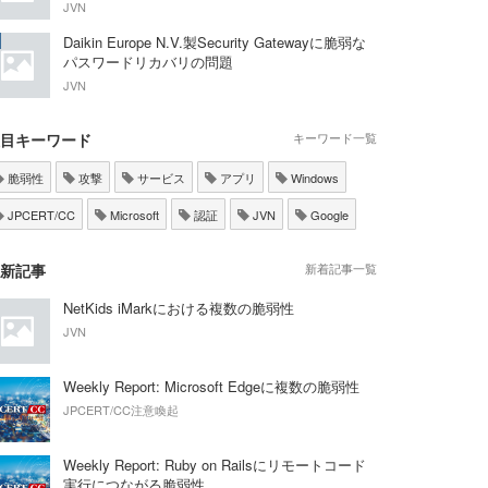
JVN
Daikin Europe N.V.製Security Gatewayに脆弱な
パスワードリカバリの問題
JVN
目キーワード
キーワード一覧
脆弱性
攻撃
サービス
アプリ
Windows
JPCERT/CC
Microsoft
認証
JVN
Google
新記事
新着記事一覧
NetKids iMarkにおける複数の脆弱性
JVN
Weekly Report: Microsoft Edgeに複数の脆弱性
JPCERT/CC注意喚起
Weekly Report: Ruby on Railsにリモートコード
実行につながる脆弱性