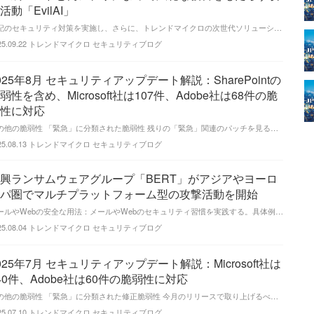
活動「EvilAI」
上記のセキュリティ対策を実施し、さらに、トレンドマイクロの次世代ソリューションによって防衛力を高めることで、EvilAIのように高度なマルウェアに感染するリスクを大幅に削減し、急浮
25.09.22
トレンドマイクロ セキュリティブログ
025年8月 セキュリティアップデート解説：SharePointの
弱性を含め、Microsoft社は107件、Adobe社は68件の脆
性に対応
その他の脆弱性 「緊急」に分類された脆弱性 残りの「緊急」関連のパッチを見ると、Word向けが2件あり、いずれも攻撃経路としてプレビューウィンドウが含まれています。Hyper-Vに
25.08.13
トレンドマイクロ セキュリティブログ
興ランサムウェアグループ「BERT」がアジアやヨーロ
パ圏でマルチプラットフォーム型の攻撃活動を開始
メールやWebの安全な用法：メールやWebのセキュリティ習慣を実践する。具体例として、リンクや添付ファイル、アプリケーションをダウンロード、クリック、インストールする際には、事前に
25.08.04
トレンドマイクロ セキュリティブログ
025年7月 セキュリティアップデート解説：Microsoft社は
40件、Adobe社は60件の脆弱性に対応
その他の脆弱性 「緊急」に分類された修正脆弱性 今月のリリースで取り上げるべき「緊急」評価の脆弱性は、その他では3件となっています。1つ目はHyper-Vに関するもので、攻撃者が対
25.07.10
トレンドマイクロ セキュリティブログ