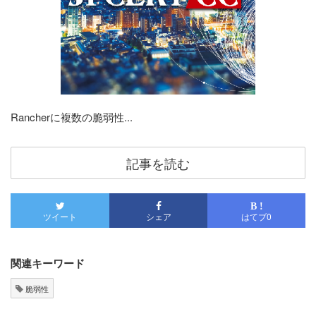
Rancherに複数の脆弱性...
記事を読む
B !
ツイート
シェア
はてブ
0
関連キーワード
脆弱性