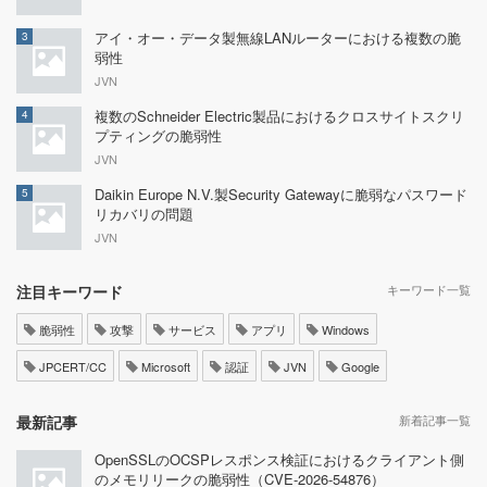
アイ・オー・データ製無線LANルーターにおける複数の脆
3
弱性
JVN
複数のSchneider Electric製品におけるクロスサイトスクリ
4
プティングの脆弱性
JVN
Daikin Europe N.V.製Security Gatewayに脆弱なパスワード
5
リカバリの問題
JVN
注目キーワード
キーワード一覧
脆弱性
攻撃
サービス
アプリ
Windows
JPCERT/CC
Microsoft
認証
JVN
Google
最新記事
新着記事一覧
OpenSSLのOCSPレスポンス検証におけるクライアント側
のメモリリークの脆弱性（CVE-2026-54876）