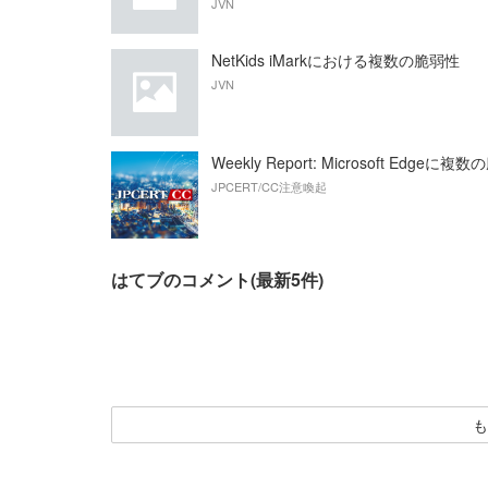
JVN
NetKids iMarkにおける複数の脆弱性
JVN
Weekly Report: Microsoft Edgeに複
JPCERT/CC注意喚起
はてブのコメント(最新5件)