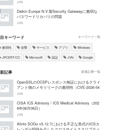
JVN
Daikin Europe N.V.製Security Gatewayに脆弱な
パスワードリカバリの問題
JVN
目キーワード
キーワード一覧
脆弱性
攻撃
サービス
アプリ
Windows
JPCERT/CC
Microsoft
認証
JVN
Google
新記事
新着記事一覧
OpenSSLのOCSPレスポンス検証におけるクライ
アント側のメモリリークの脆弱性（CVE-2026-54
876）
JVN
CISA ICS Advisory / ICS Medical Advisory（202
6年08月06日）
JVN
Alinto SOGo v5.12.7における不正な形式のICSカ
レンダー招待を介したクロスサイトスクリプティ