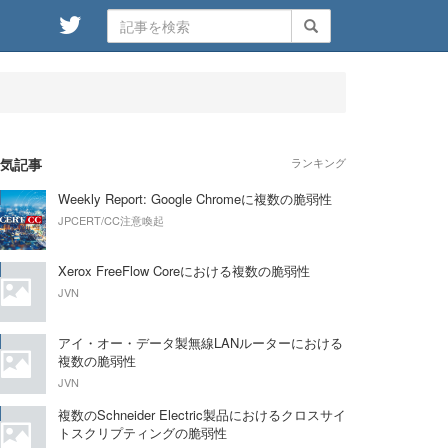
気記事
ランキング
Weekly Report: Google Chromeに複数の脆弱性
JPCERT/CC注意喚起
Xerox FreeFlow Coreにおける複数の脆弱性
JVN
アイ・オー・データ製無線LANルーターにおける
複数の脆弱性
JVN
複数のSchneider Electric製品におけるクロスサイ
トスクリプティングの脆弱性