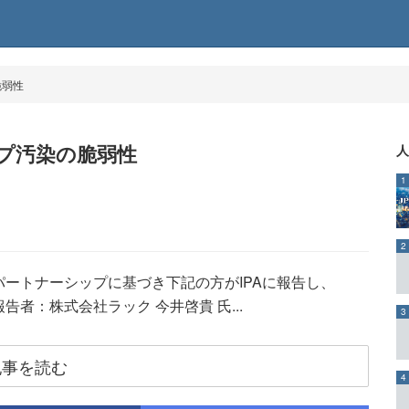
脆弱性
タイプ汚染の脆弱性
人
1
2
ートナーシップに基づき下記の方がIPAに報告し、
告者：株式会社ラック 今井啓貴 氏...
3
記事を読む
4