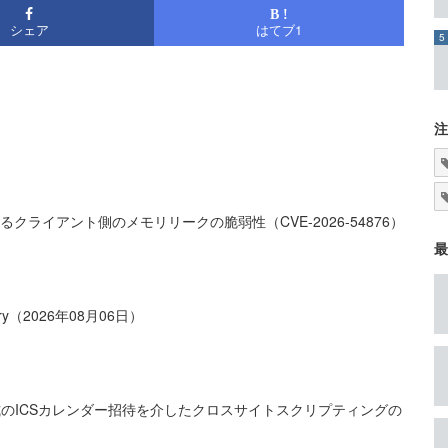
B !
シェア
はてブ
1
5
注
るクライアント側のメモリリークの脆弱性（CVE-2026-54876）
最
dvisory（2026年08月06日）
る不正な形式のICSカレンダー招待を介したクロスサイトスクリプティングの