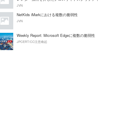
ングの脆弱性
JVN
NetKids iMarkにおける複数の脆弱性
JVN
Weekly Report: Microsoft Edgeに複数の脆弱性
JPCERT/CC注意喚起