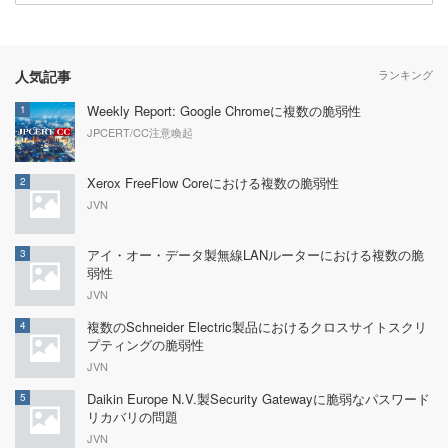
人気記事
ランキング
Weekly Report: Google Chromeに複数の脆弱性
1
JPCERT/CC注意喚起
Xerox FreeFlow Coreにおける複数の脆弱性
2
JVN
アイ・オー・データ製無線LANルーターにおける複数の脆
3
弱性
JVN
複数のSchneider Electric製品におけるクロスサイトスクリ
4
プティングの脆弱性
JVN
Daikin Europe N.V.製Security Gatewayに脆弱なパスワード
5
リカバリの問題
JVN