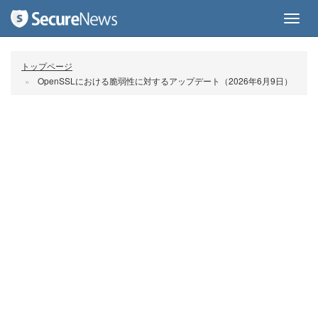
Toggl
navig
トップページ
OpenSSLにおける脆弱性に対するアップデート（2026年6月9日）