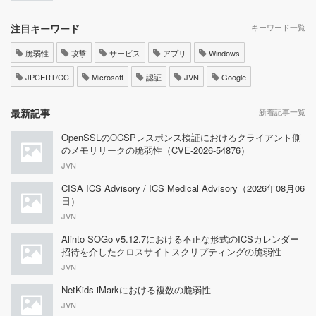
注目キーワード
キーワード一覧
脆弱性
攻撃
サービス
アプリ
Windows
JPCERT/CC
Microsoft
認証
JVN
Google
最新記事
新着記事一覧
OpenSSLのOCSPレスポンス検証におけるクライアント側
のメモリリークの脆弱性（CVE-2026-54876）
JVN
CISA ICS Advisory / ICS Medical Advisory（2026年08月06
日）
JVN
Alinto SOGo v5.12.7における不正な形式のICSカレンダー
招待を介したクロスサイトスクリプティングの脆弱性
JVN
NetKids iMarkにおける複数の脆弱性
JVN