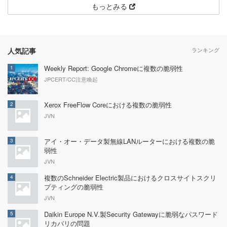
もっとみる
人気記事
ランキング
Weekly Report: Google Chromeに複数の脆弱性
1
JPCERT/CC注意喚起
Xerox FreeFlow Coreにおける複数の脆弱性
2
JVN
アイ・オー・データ製無線LANルーターにおける複数の脆
3
弱性
JVN
複数のSchneider Electric製品におけるクロスサイトスクリ
4
プティングの脆弱性
JVN
Daikin Europe N.V.製Security Gatewayに脆弱なパスワード
5
リカバリの問題