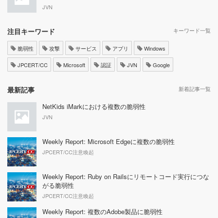
JVN
注目キーワード
キーワード一覧
脆弱性
攻撃
サービス
アプリ
Windows
JPCERT/CC
Microsoft
認証
JVN
Google
最新記事
新着記事一覧
NetKids iMarkにおける複数の脆弱性
JVN
Weekly Report: Microsoft Edgeに複数の脆弱性
JPCERT/CC注意喚起
Weekly Report: Ruby on Railsにリモートコード実行につな
がる脆弱性
JPCERT/CC注意喚起
Weekly Report: 複数のAdobe製品に脆弱性