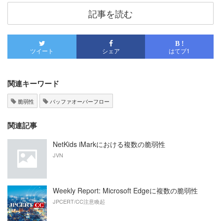
記事を読む
B !
ツイート
シェア
はてブ
1
関連キーワード
脆弱性
バッファオーバーフロー
関連記事
NetKids iMarkにおける複数の脆弱性
JVN
Weekly Report: Microsoft Edgeに複数の脆弱性
JPCERT/CC注意喚起