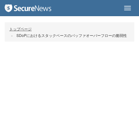
Toggl
navig
トップページ
SDoPにおけるスタックベースのバッファオーバーフローの脆弱性